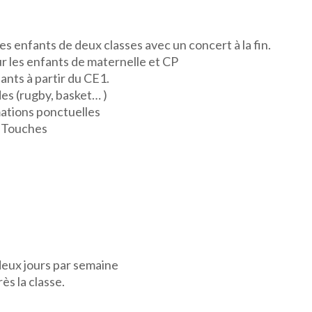
s enfants de deux classes avec un concert à la fin.
r les enfants de maternelle et CP
ants à partir du CE1.
es (rugby, basket… )
mations ponctuelles
s Touches
eux jours par semaine
ès la classe.