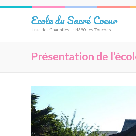
Aller
au
Ecole du Sacré Coeur
contenu
(Pressez
1 rue des Charmilles – 44390 Les Touches
Entrée)
Présentation de l’éco