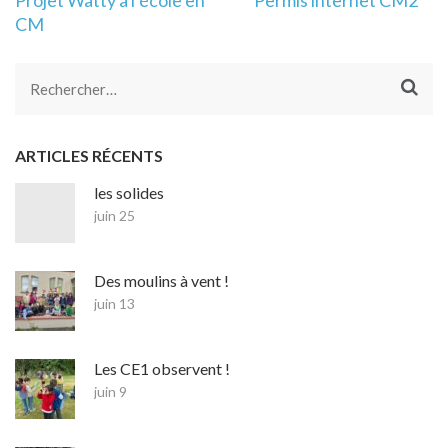
de
CM
l’article
Rechercher :
ARTICLES RÉCENTS
les solides
juin 25
Des moulins à vent !
juin 13
Les CE1 observent !
juin 9