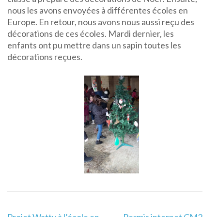
nous les avons envoyées à différentes écoles en
Europe. En retour, nous avons nous aussi reçu des
décorations de ces écoles. Mardi dernier, les
enfants ont pu mettre dans un sapin toutes les
décorations reçues.
Navigation
Projet Watty à l’école en
Permis internet CM2