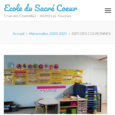
Aller
Ecole du Sacré Coeur
au
contenu
1 rue des Charmilles – 44390 Les Touches
(Pressez
Entrée)
Accueil
>
Maternelles 2020-2021
>
DEFI DES COURONNES