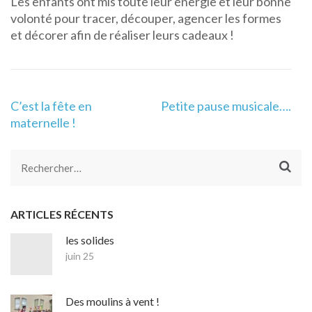
Les enfants ont mis toute leur énergie et leur bonne
volonté pour tracer, découper, agencer les formes
et décorer afin de réaliser leurs cadeaux !
Navigation
C’est la fête en
Petite pause musicale….
de
maternelle !
l’article
Rechercher :
ARTICLES RÉCENTS
les solides
juin 25
Des moulins à vent !