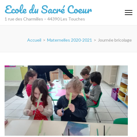
Aller
Ecole du Sacré Coeur
au
contenu
1 rue des Charmilles – 44390 Les Touches
(Pressez
Entrée)
Accueil
>
Maternelles 2020-2021
>
Journée bricolage