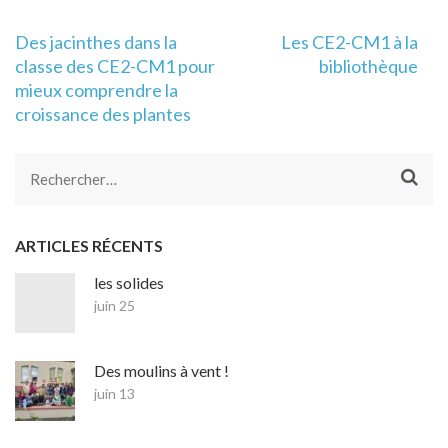
Navigation
Des jacinthes dans la
Les CE2-CM1 à la
de
classe des CE2-CM1 pour
bibliothèque
l’article
mieux comprendre la
croissance des plantes
Rechercher :
ARTICLES RÉCENTS
les solides
juin 25
Des moulins à vent !
juin 13