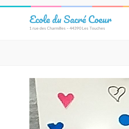
Aller
au
Ecole du Sacré Coeur
contenu
(Pressez
1 rue des Charmilles – 44390 Les Touches
Entrée)