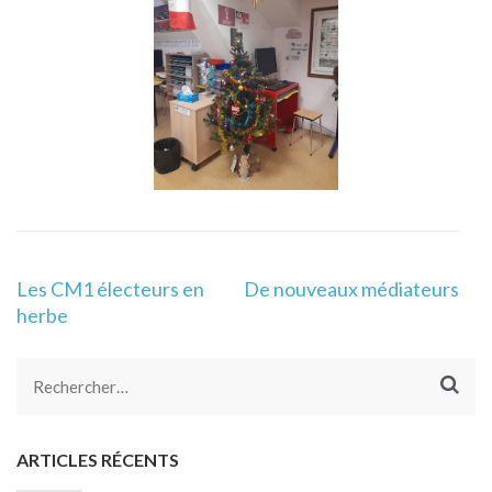
Navigation
Les CM1 électeurs en
De nouveaux médiateurs
de
herbe
l’article
Rechercher :
ARTICLES RÉCENTS