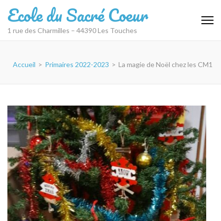
Aller
Ecole du Sacré Coeur
au
contenu
1 rue des Charmilles – 44390 Les Touches
(Pressez
Entrée)
Accueil
>
Primaires 2022-2023
>
La magie de Noël chez les CM1