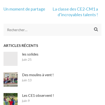
Navigation
Un moment de partage
La classe des CE2-CM1 a
de
d’incroyables talents !
l’article
Rechercher :
ARTICLES RÉCENTS
les solides
juin 25
Des moulins à vent !
juin 13
Les CE1 observent !
juin 9