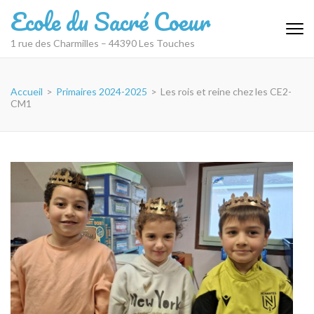
Aller
Ecole du Sacré Coeur
au
contenu
1 rue des Charmilles – 44390 Les Touches
(Pressez
Entrée)
Accueil
>
Primaires 2024-2025
>
Les rois et reine chez les CE2-
CM1