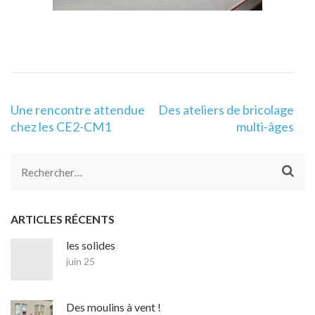
Navigation
Une rencontre attendue
Des ateliers de bricolage
de
chez les CE2-CM1
multi-âges
l’article
Rechercher :
ARTICLES RÉCENTS
les solides
juin 25
Des moulins à vent !