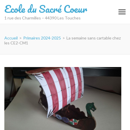
Aller
Ecole du Sacré Coeur
au
contenu
1 rue des Charmilles – 44390 Les Touches
(Pressez
Entrée)
Accueil
>
Primaires 2024-2025
>
La semaine sans cartable chez
les CE2-CM1