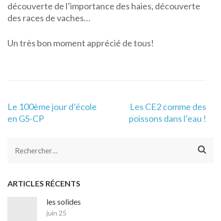
découverte de l’importance des haies, découverte
des races de vaches…
Un très bon moment apprécié de tous!
Navigation
Le 100ème jour d’école
Les CE2 comme des
de
en GS-CP
poissons dans l’eau !
l’article
Rechercher :
ARTICLES RÉCENTS
les solides
juin 25