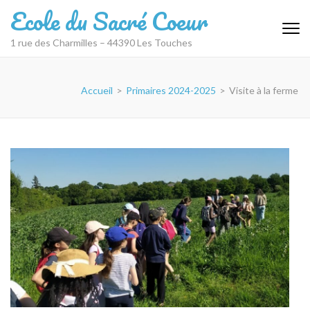
Aller
Ecole du Sacré Coeur
au
contenu
1 rue des Charmilles – 44390 Les Touches
(Pressez
Entrée)
Accueil
>
Primaires 2024-2025
>
Visite à la ferme