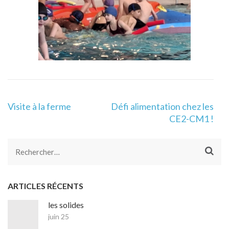
Navigation
Visite à la ferme
Défi alimentation chez les
de
CE2-CM1 !
l’article
Rechercher :
ARTICLES RÉCENTS
les solides
juin 25