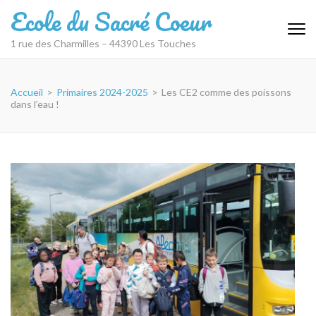
Aller
Ecole du Sacré Coeur
au
contenu
1 rue des Charmilles – 44390 Les Touches
(Pressez
Entrée)
Accueil
>
Primaires 2024-2025
>
Les CE2 comme des poissons
dans l’eau !