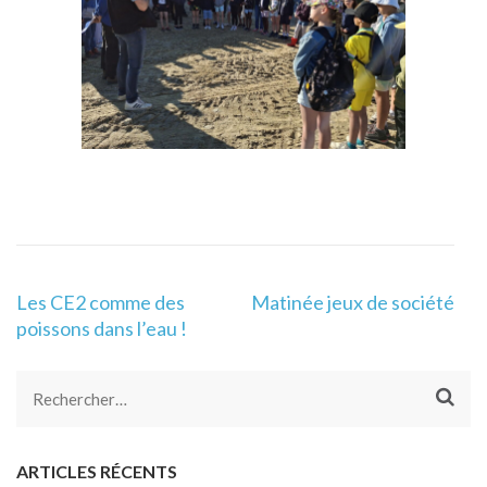
Navigation
Les CE2 comme des
Matinée jeux de société
de
poissons dans l’eau !
l’article
Rechercher :
ARTICLES RÉCENTS