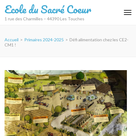
Aller
Ecole du Sacré Coeur
au
contenu
1 rue des Charmilles – 44390 Les Touches
(Pressez
Entrée)
Accueil
>
Primaires 2024-2025
>
Défi alimentation chez les CE2-
CM1 !